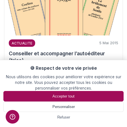
5 Mai 2015
ACTUALITE
Conseiller et accompagner l’autoéditeur
(trice)
🍪 Respect de votre vie privée
Mes activités de journaliste et de communicant m’ont
souvent conduit à rencontrer…
Nous utilisons des cookies pour améliorer votre expérience sur
notre site. Vous pouvez accepter tous les cookies ou
personnaliser vos préférences.
Accepter tout
Personnaliser
📄
Devis
Refuser