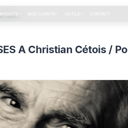
RODUITS
NOS CLIENTS
OUTILS
CONTACT
n Cétois /…
A Christian Cétois / Pol