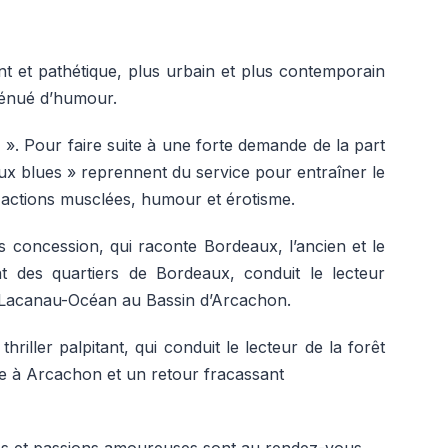
ent et pathétique, plus urbain et plus contemporain
dénué d’humour.
 ». Pour faire suite à une forte demande de la part
x blues » reprennent du service pour entraîner le
i actions musclées, humour et érotisme.
ns concession, qui raconte Bordeaux, l’ancien et le
 des quartiers de Bordeaux, conduit le lecteur
e Lacanau-Océan au Bassin d’Arcachon.
iller palpitant, qui conduit le lecteur de la forêt
ge à Arcachon et un retour fracassant
es et passions amoureuses sont au rendez-vous.