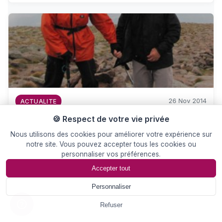
26 Nov 2014
ACTUALITE
L’AUTOÉDITION ASSOCIATIVE, C’EST
🍪 Respect de votre vie privée
POSSIBLE.
Nous utilisons des cookies pour améliorer votre expérience sur
notre site. Vous pouvez accepter tous les cookies ou
Notre 100ème adhésion enregistrée, notre 40ème livre
personnaliser vos préférences.
réalisé et la barre des…
Accepter tout
Personnaliser
📄
Devis
Refuser