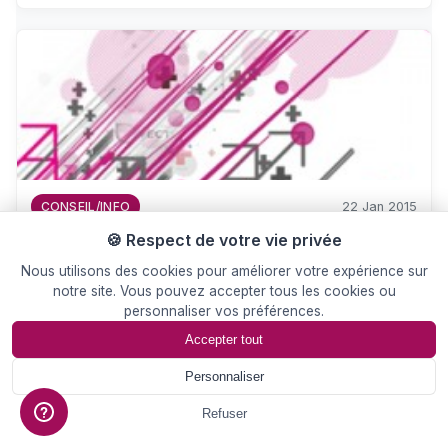
22 Jan 2015
CONSEIL/INFO
🍪 Respect de votre vie privée
3.2.1. VECTORISEZ !
Nous utilisons des cookies pour améliorer votre expérience sur
La vectorisation consiste à transformer une image
notre site. Vous pouvez accepter tous les cookies ou
constituée de pixels en un objet…
personnaliser vos préférences.
Accepter tout
Personnaliser
📄
Devis
Refuser