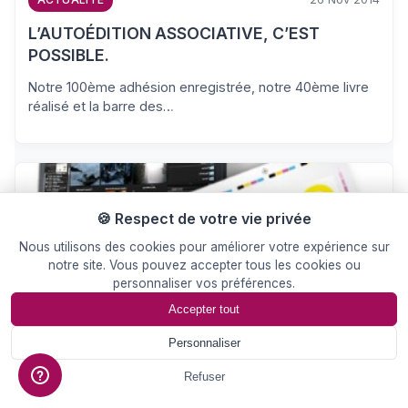
L’AUTOÉDITION ASSOCIATIVE, C’EST
POSSIBLE.
Notre 100ème adhésion enregistrée, notre 40ème livre
réalisé et la barre des…
🍪 Respect de votre vie privée
Nous utilisons des cookies pour améliorer votre expérience sur
notre site. Vous pouvez accepter tous les cookies ou
personnaliser vos préférences.
Accepter tout
28 Oct 2014
ACTUALITE
Personnaliser
Le métier d’opérateur en PAO (Publication
📄
Devis
Assistée par Ordinateur)
Refuser