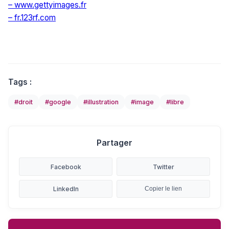
–
www.gettyimages.fr
–
fr.123rf.com
Tags :
#droit
#google
#illustration
#image
#libre
Partager
Facebook
Twitter
LinkedIn
Copier le lien