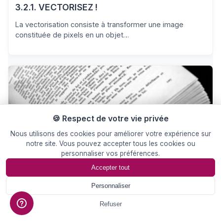
3.2.1. VECTORISEZ !
La vectorisation consiste à transformer une image
constituée de pixels en un objet…
🍪 Respect de votre vie privée
Nous utilisons des cookies pour améliorer votre expérience sur
notre site. Vous pouvez accepter tous les cookies ou
26 Nov 2014
CONSEIL/INFO
personnaliser vos préférences.
Accepter tout
Faire la pagination sur Word
Personnaliser
Les pages de droite portent toujours un numéro impair.
Les chapitres débutent…
📄
Devis
Refuser