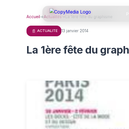
P
Accueil
→
Actualités
→
La 1ère fête du graphisme
📄
13 janvier 2014
ACTUALITE
La 1ère fête du grap