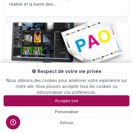
réalisé et la barre des…
🍪 Respect de votre vie privée
28 Oct 2014
ACTUALITE
Nous utilisons des cookies pour améliorer votre expérience sur
Le métier d’opérateur en PAO (Publication
notre site. Vous pouvez accepter tous les cookies ou
Assistée par Ordinateur)
personnaliser vos préférences.
Accepter tout
L’opérateur en PAO intervient en création / conception
de mise en page de tous…
Personnaliser
📄
Devis
Refuser